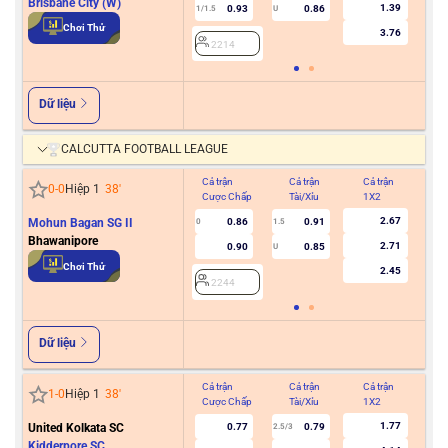
Brisbane City (W)
1.39
0.93
0.86
1/1.5
U
2
Chơi Thử
3.76
2214
Dữ liệu
CALCUTTA FOOTBALL LEAGUE
Cả trận
Cả trận
Cả trận
Hiệ
0
-
0
Hiệp 1
38
'
Cược Chấp
Tài/Xỉu
1X2
Cư
2.67
Mohun Bagan SG II
0.86
0.91
0
1.5
0
Bhawanipore
2.71
0.90
0.85
U
Chơi Thử
2.45
2244
2
Dữ liệu
Cả trận
Cả trận
Cả trận
Hiệ
1
-
0
Hiệp 1
38
'
Cược Chấp
Tài/Xỉu
1X2
Cư
1.77
United Kolkata SC
0.77
0.79
2.5/3
0
Kidderpore SC