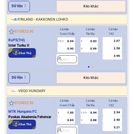
Dữ liệu
Kèo khác
FINLAND - KAKKONEN LOHKO
Cả trận
Cả trận
Cả trận
Hiệ
07/08
22:30
Cược Chấp
Tài/Xỉu
1X2
Cượ
KuPS(Trẻ)
2.07
0.94
0.83
0/0.5
4
0
Inter Turku II
2.58
0.90
0.99
U
Chơi Thử
3.96
2017
2
Dữ liệu
Kèo khác
VĐQG HUNGARY
Cả trận
Cả trận
Cả trận
Hiệ
07/08
22:30
Cược Chấp
Tài/Xỉu
1X2
Cượ
MTK Hungaria FC
2.54
1.00
0.94
2
0
2.5/3
Puskas Akademia Fehervar
2.40
0.84
0.88
U
Chơi Thử
3.21
2721