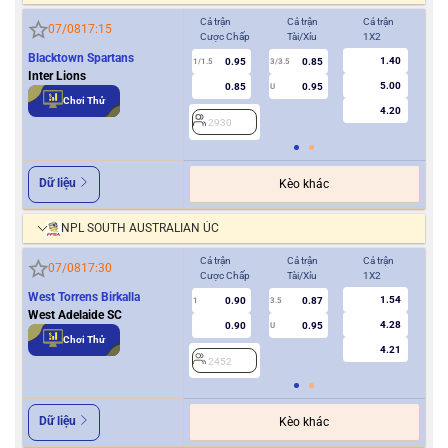
Cả trận
Cả trận
Cả trận
Hiệ
07/08
17:15
Cược Chấp
Tài/Xỉu
1X2
Cượ
Blacktown Spartans
1.40
0.95
0.85
1/1.5
3/3.5
0.5
Inter Lions
5.00
0.85
0.95
U
Chơi Thử
4.20
2930
2
Dữ liệu
Kèo khác
NPL SOUTH AUSTRALIAN ÚC
Cả trận
Cả trận
Cả trận
Hiệ
07/08
17:30
Cược Chấp
Tài/Xỉu
1X2
Cượ
West Torrens Birkalla
1.54
0.90
0.87
1
3.5
0/0.5
West Adelaide SC
4.28
0.90
0.95
U
Chơi Thử
4.21
2452
2
Dữ liệu
Kèo khác