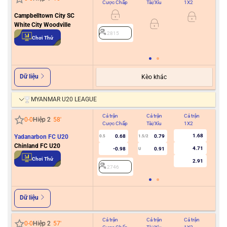
Cược Chấp
Tài/Xỉu
1X2
Cư
Campbelltown City SC
0
White City Woodville
2815
Chơi Thử
2
Dữ liệu
Kèo khác
MYANMAR U20 LEAGUE
Cả trận
Cả trận
Cả trận
Hiệ
0
-
0
Hiệp 2
58
'
Cược Chấp
Tài/Xỉu
1X2
Cư
1.68
Yadanarbon FC U20
0.68
0.79
0.5
1.5/2
Chinland FC U20
4.71
-0.98
0.91
U
2
Chơi Thử
2.91
2746
Dữ liệu
Cả trận
Cả trận
Cả trận
Hiệ
0
-
0
Hiệp 2
57
'