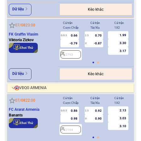
Dữ liệu
Kèo khác
Cả trận
Cả trận
Cả trận
Hiệ
07/08
23:00
Cược Chấp
Tài/Xỉu
1X2
Cượ
FK Graffin Vlasim
1.99
0.66
0.70
0/0.5
2.5
0/0.5
Viktoria Zizkov
3.30
-0.79
-0.87
U
Chơi Thử
3.17
2793
2
Dữ liệu
Kèo khác
VĐQG ARMENIA
Cả trận
Cả trận
Cả trận
Hiệ
07/08
22:00
Cược Chấp
Tài/Xỉu
1X2
Cượ
FC Ararat Armenia
2.13
0.86
0.92
0/0.5
2.5
0/0.5
Banants
3.03
0.98
0.90
U
Chơi Thử
3.10
2164
2