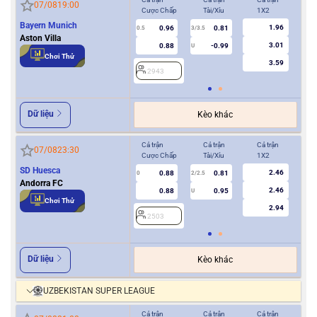
07/08
19:00
Cược Chấp
Tài/Xỉu
1X2
Cượ
Bayern Munich
1.96
0.96
0.81
0.5
3/3.5
0/0.5
Aston Villa
3.01
0.88
-0.99
U
Chơi Thử
3.59
2943
2
Dữ liệu
Kèo khác
Cả trận
Cả trận
Cả trận
Hiệ
07/08
23:30
Cược Chấp
Tài/Xỉu
1X2
Cượ
SD Huesca
2.46
0.88
0.81
2
0
2/2.5
Andorra FC
2.46
0.88
0.95
U
Chơi Thử
2.94
2503
Dữ liệu
Kèo khác
UZBEKISTAN SUPER LEAGUE
Cả trận
Cả trận
Cả trận
Hiệ