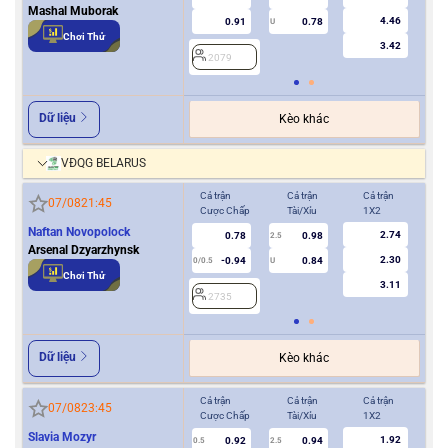
Mashal Muborak
4.46
0.91
0.78
U
Chơi Thử
3.42
2079
Dữ liệu
Kèo khác
VĐQG BELARUS
Cả trận
Cả trận
Cả trận
Hiệ
07/08
21:45
Cược Chấp
Tài/Xỉu
1X2
Cượ
Naftan Novopolock
2.74
0.78
0.98
2.5
0
Arsenal Dzyarzhynsk
2.30
-0.94
0.84
0/0.5
U
Chơi Thử
3.11
2735
2
Dữ liệu
Kèo khác
Cả trận
Cả trận
Cả trận
Hiệ
07/08
23:45
Cược Chấp
Tài/Xỉu
1X2
Cượ
Slavia Mozyr
1.92
0.92
0.94
0.5
2.5
0/0.5