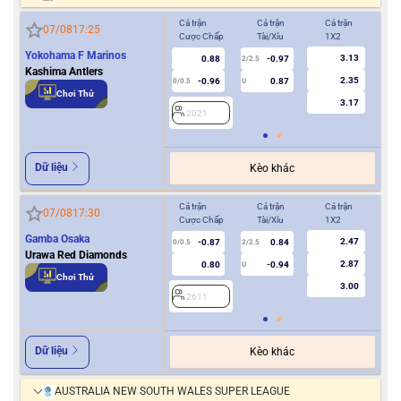
Cả trận
Cả trận
Cả trận
Hiệ
07/08
17:25
Cược Chấp
Tài/Xỉu
1X2
Cượ
Yokohama F Marinos
3.13
0.88
-0.97
2
2/2.5
Kashima Antlers
2.35
-0.96
0.87
0/0.5
U
Chơi Thử
3.17
2021
Dữ liệu
Kèo khác
Cả trận
Cả trận
Cả trận
Hiệ
07/08
17:30
Cược Chấp
Tài/Xỉu
1X2
Cượ
Gamba Osaka
2.47
-0.87
0.84
0/0.5
2/2.5
0
Urawa Red Diamonds
2.87
0.80
-0.94
U
Chơi Thử
3.00
2611
2
Dữ liệu
Kèo khác
AUSTRALIA NEW SOUTH WALES SUPER LEAGUE