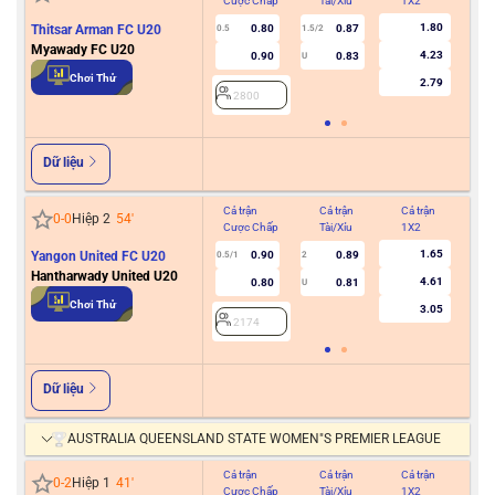
Cược Chấp
Tài/Xỉu
1X2
Cư
1.80
Thitsar Arman FC U20
0.80
0.87
0.5
1.5/2
Myawady FC U20
4.23
0.90
0.83
U
2
Chơi Thử
2.79
2800
Dữ liệu
Cả trận
Cả trận
Cả trận
Hiệ
0
-
0
Hiệp 2
54
'
Cược Chấp
Tài/Xỉu
1X2
Cư
1.65
Yangon United FC U20
0.90
0.89
0.5/1
2
Hantharwady United U20
4.61
0.80
0.81
U
2
Chơi Thử
3.05
2174
Dữ liệu
AUSTRALIA QUEENSLAND STATE WOMEN"S PREMIER LEAGUE
Cả trận
Cả trận
Cả trận
Hiệ
0
-
2
Hiệp 1
41
'
Cược Chấp
Tài/Xỉu
1X2
Cư