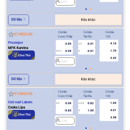
2077
2
Dữ liệu
Kèo khác
Cả trận
Cả trận
Cả trận
Hiệ
07/08
23:00
Cược Chấp
Tài/Xỉu
1X2
Cượ
Prostejov
4.16
0.85
0.91
2.5
MFK Karvina
1.70
0.99
0.91
0.5/1
U
0/0.5
Chơi Thử
3.42
2265
2
Dữ liệu
Kèo khác
Cả trận
Cả trận
Cả trận
Hiệ
07/08
23:00
Cược Chấp
Tài/Xỉu
1X2
Cượ
Usti nad Labem
1.69
0.69
0.82
0.5
2.5/3
0/0.5
Ceska Lipa
4.01
-0.83
1.00
U
Chơi Thử
3.58
2153
2