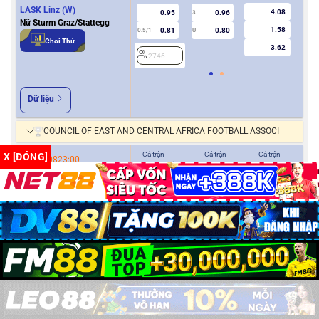
LASK Linz (W)
4.08
0.95
0.96
3
Nữ Sturm Graz/Stattegg
1.58
0.81
0.80
0.5/1
U
0/0.5
Chơi Thử
3.62
2746
2
Dữ liệu
COUNCIL OF EAST AND CENTRAL AFRICA FOOTBALL ASSOCI
Cả trận
Cả trận
Cả trận
Hiệ
X [ĐÓNG]
07/08
23:00
Cược Chấp
Tài/Xỉu
1X2
Cượ
Gor Mahia
2.55
0.92
0.77
0
2
0
Rayon Sports FC
2.46
0.84
0.99
U
Chơi Thử
2.83
2624
2
Dữ liệu
Kèo khác
ĐỨC REGIONALLIGA SUDWEST