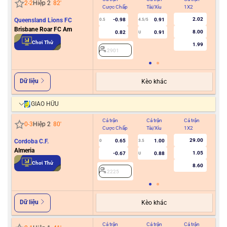
2
-
2
Hiệp 2
82
'
Cược Chấp
Tài/Xỉu
1X2
Cư
2.02
Queensland Lions FC
-0.98
0.91
0.5
4.5/5
Brisbane Roar FC Am
8.00
0.82
0.91
U
2
Chơi Thử
1.99
2901
Dữ liệu
Kèo khác
GIAO HỮU
Cả trận
Cả trận
Cả trận
Hiệ
0
-
3
Hiệp 2
80
'
Cược Chấp
Tài/Xỉu
1X2
Cư
29.00
Cordoba C.F.
0.65
1.00
0
3.5
Almeria
1.05
-0.67
0.88
U
2
Chơi Thử
8.60
2225
Dữ liệu
Kèo khác
Cả trận
Cả trận
Cả trận
Hiệ