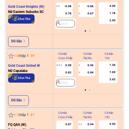
4.09
Gold Coast Knights (W)
-0.98
-0.86
0.5
3
Nữ Eastern Suburbs SC
1.78
0.78
0.67
U
2
Chơi Thử
2.90
2473
Dữ liệu
Cả trận
Cả trận
Cả trận
Hiệ
1
-
0
Hiệp 1
39
'
Cược Chấp
Tài/Xỉu
1X2
Cư
1.36
Gold Coast United W
0.98
0.96
0/0.5
3
0
Nữ Capalaba
7.00
0.82
0.84
U
Chơi Thử
3.65
2504
2
Dữ liệu
Cả trận
Cả trận
Cả trận
Hiệ
1
-
1
Hiệp 1
41
'
Cược Chấp
Tài/Xỉu
1X2
Cư
5.90
FQ QAS (W)
0.87
0.94
4.5