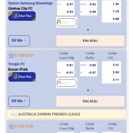
Suwon Samsung Bluewings
1.30
0.97
0.92
1.5
2.5/3
0.5/1
Gimhae City FC
7.70
0.93
0.96
U
Chơi Thử
4.88
2607
2
Dữ liệu
Kèo khác
Cả trận
Cả trận
Cả trận
Hiệ
07/08
18:00
Cược Chấp
Tài/Xỉu
1X2
Cượ
Yongin FC
3.31
0.81
0.85
2/2.5
Busan IPark
2.09
-0.91
-0.97
0.5
U
0/0.5
Chơi Thử
3.11
2315
2
Dữ liệu
Kèo khác
AUSTRALIA DARWIN PREMIER LEAGUE
Cả trận
Cả trận
Cả trận
Hiệ
07/08
18:00
Cược Chấp
Tài/Xỉu
1X2
Cượ