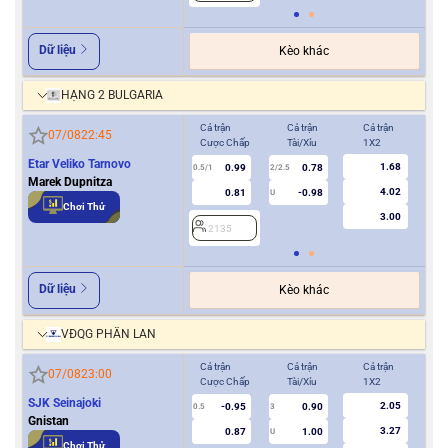
Dữ liệu
Kèo khác
HẠNG 2 BULGARIA
Cả trận
Cả trận
Cả trận
Hiệ
07/08
22:45
Cược Chấp
Tài/Xỉu
1X2
Cượ
Etar Veliko Tarnovo
1.68
0.99
0.78
0.5/1
2/2.5
0/0.5
Marek Dupnitza
4.02
0.81
-0.98
U
Chơi Thử
3.00
2135
2
Dữ liệu
Kèo khác
VĐQG PHẦN LAN
Cả trận
Cả trận
Cả trận
Hiệ
07/08
23:00
Cược Chấp
Tài/Xỉu
1X2
Cượ
SJK Seinajoki
2.05
-0.95
0.90
2
0.5
3
Gnistan
3.27
0.87
1.00
U
Chơi Thử