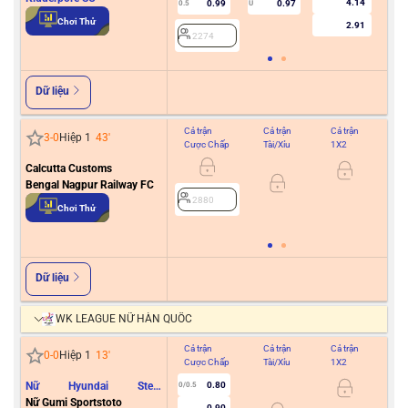
4.14
0.99
0.97
0.5
U
Chơi Thử
2.91
2274
2
Dữ liệu
Cả trận
Cả trận
Cả trận
Hiệ
3
-
0
Hiệp 1
43
'
Cược Chấp
Tài/Xỉu
1X2
Cư
Calcutta Customs
0
Bengal Nagpur Railway FC
2880
Chơi Thử
2
Dữ liệu
WK LEAGUE NỮ HÀN QUỐC
Cả trận
Cả trận
Cả trận
Hiệ
0
-
0
Hiệp 1
13
'
Cược Chấp
Tài/Xỉu
1X2
Cư
Nữ Hyundai Steel
0.80
0/0.5
Redangels
Nữ Gumi Sportstoto
0.90