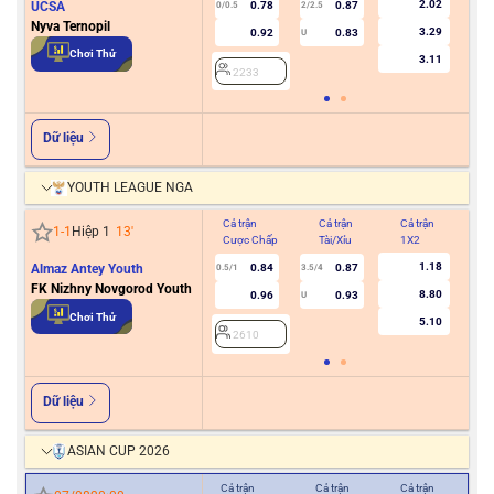
2.02
UCSA
0.78
0.87
0/0.5
2/2.5
Nyva Ternopil
3.29
0.92
0.83
U
2
Chơi Thử
3.11
2233
Dữ liệu
YOUTH LEAGUE NGA
Cả trận
Cả trận
Cả trận
Hiệ
1
-
1
Hiệp 1
13
'
Cược Chấp
Tài/Xỉu
1X2
Cư
1.18
Almaz Antey Youth
0.84
0.87
0.5/1
3.5/4
0/0.5
FK Nizhny Novgorod Youth
8.80
0.96
0.93
U
Chơi Thử
5.10
2610
2
Dữ liệu
ASIAN CUP 2026
Cả trận
Cả trận
Cả trận
Hiệ