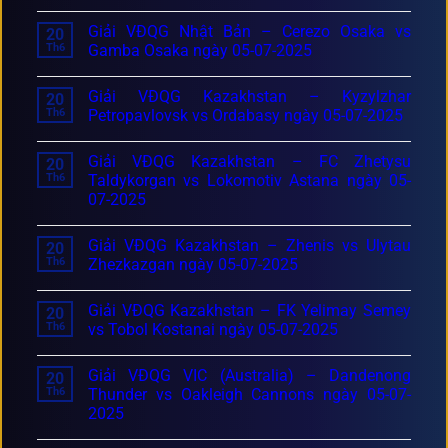
Giải VĐQG Nhật Bản – Cerezo Osaka vs
20
Th6
Gamba Osaka ngày 05-07-2025
Giải VĐQG Kazakhstan – Kyzylzhar
20
Th6
Petropavlovsk vs Ordabasy ngày 05-07-2025
Giải VĐQG Kazakhstan – FC Zhetysu
20
Th6
Taldykorgan vs Lokomotiv Astana ngày 05-
07-2025
Giải VĐQG Kazakhstan – Zhenis vs Ulytau
20
Th6
Zhezkazgan ngày 05-07-2025
Giải VĐQG Kazakhstan – FK Yelimay Semey
20
Th6
vs Tobol Kostanai ngày 05-07-2025
Giải VĐQG VIC (Australia) – Dandenong
20
Th6
Thunder vs Oakleigh Cannons ngày 05-07-
2025