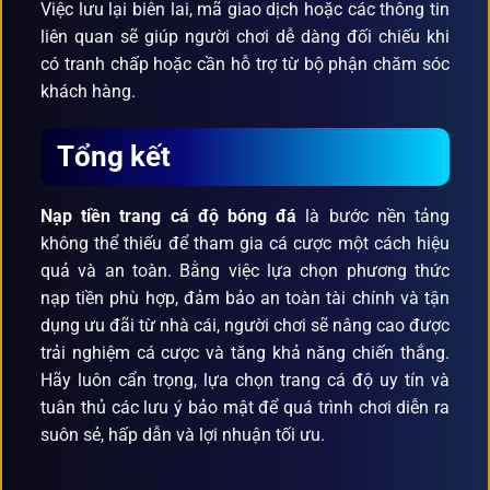
Việc lưu lại biên lai, mã giao dịch hoặc các thông tin
liên quan sẽ giúp người chơi dễ dàng đối chiếu khi
có tranh chấp hoặc cần hỗ trợ từ bộ phận chăm sóc
khách hàng.
Tổng kết
Nạp tiền trang cá độ bóng đá
là bước nền tảng
không thể thiếu để tham gia cá cược một cách hiệu
quả và an toàn. Bằng việc lựa chọn phương thức
nạp tiền phù hợp, đảm bảo an toàn tài chính và tận
dụng ưu đãi từ nhà cái, người chơi sẽ nâng cao được
trải nghiệm cá cược và tăng khả năng chiến thắng.
Hãy luôn cẩn trọng, lựa chọn trang cá độ uy tín và
tuân thủ các lưu ý bảo mật để quá trình chơi diễn ra
suôn sẻ, hấp dẫn và lợi nhuận tối ưu.