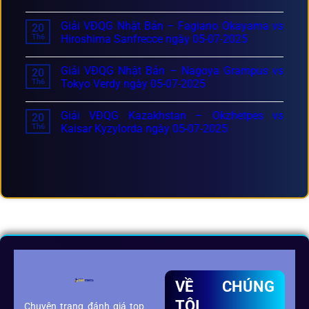
Giải VĐQG Nhật Bản – Fagiano Okayama vs
20
Th6
Hiroshima Sanfrecce ngày 05-07-2025
Giải VĐQG Nhật Bản – Nagoya Grampus vs
20
Th6
Tokyo Verdy ngày 05-07-2025
Giải VĐQG Kazakhstan – Okzhetpes vs
20
Th6
Kaisar Kyzylorda ngày 05-07-2025
VỀ CHÚNG
TÔI
Chuyên trang đánh giá top