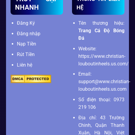
NHANH
HỆ
Đăng Ký
Tên thương hiệu:
Trang Cá Độ Bóng
Đăng nhập
Đá
Nạp Tiền
Website:
Rút Tiền
https://www.christian-
louboutinheels.us.com/
Liên hệ
Email:
support@www.christian-
louboutinheels.us.com
Số điện thoại: 0973
219 106
Địa chỉ: 43 Trường
Chinh, Quận Thanh
Xuân, Hà Nội, Việt