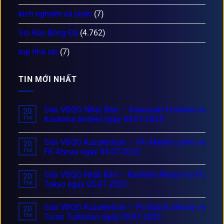
kinh nghiệm cá cược
(7)
Soi Kèo Bóng Đá
(4.762)
top nhà cái
(7)
TIN MỚI NHẤT
Giải VĐQG Nhật Bản – Kawasaki Frontale vs
20
Th6
Kashima Antlers ngày 05-07-2025
Giải VĐQG Kazakhstan – FK Aktobe Lento vs
20
Th6
FK Atyrau ngày 05-07-2025
Giải VĐQG Nhật Bản – Kashiwa Reysol vs FC
20
Th6
Tokyo ngày 05-07-2025
Giải VĐQG Kazakhstan – FC Kairat Almaty vs
20
Th6
Turan Turkistan ngày 05-07-2025