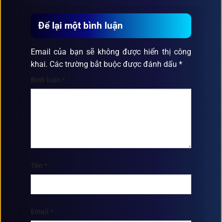
Để lại một bình luận
Email của bạn sẽ không được hiển thị công
khai.
Các trường bắt buộc được đánh dấu
*
Bình luận
*
Tên
*
Email
*