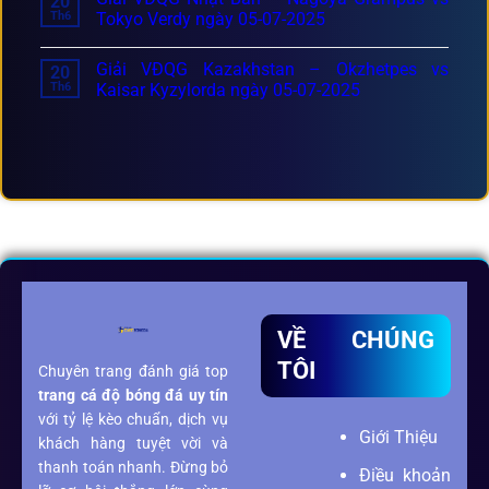
20
Th6
Tokyo Verdy ngày 05-07-2025
Giải VĐQG Kazakhstan – Okzhetpes vs
20
Th6
Kaisar Kyzylorda ngày 05-07-2025
VỀ CHÚNG
TÔI
Chuyên trang đánh giá top
trang cá độ bóng đá
uy tín
với tỷ lệ kèo chuẩn, dịch vụ
Giới Thiệu
khách hàng tuyệt vời và
thanh toán nhanh. Đừng bỏ
Điều khoản