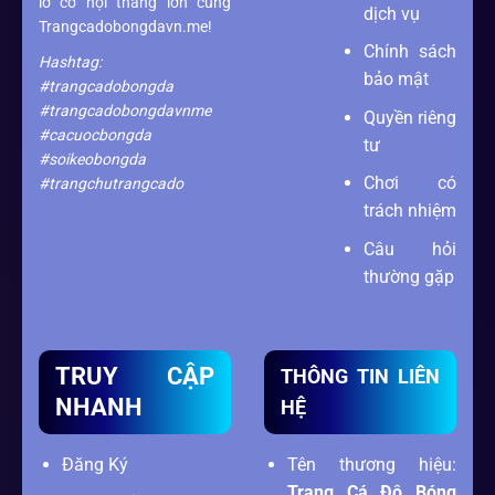
lỡ cơ hội thắng lớn cùng
dịch vụ
Trangcadobongdavn.me!
Chính sách
Hashtag:
bảo mật
#trangcadobongda
#trangcadobongdavnme
Quyền riêng
#cacuocbongda
tư
#soikeobongda
Chơi có
#trangchutrangcado
trách nhiệm
Câu hỏi
thường gặp
TRUY CẬP
THÔNG TIN LIÊN
NHANH
HỆ
Đăng Ký
Tên thương hiệu:
Trang Cá Độ Bóng