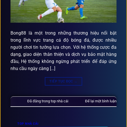
Bong88 là một trong những thương hiệu nổi bật
trong lĩnh vực trang cá độ bóng đá, được nhiều
người chơi tin tưởng lựa chọn. Với hệ thống cược đa
dạng, giao diện thân thiện và dịch vụ bảo mật hàng
đầu, Hệ thống không ngừng phát triển để đáp ứng
nhu cầu ngày càng […]
TIẾP TỤC ĐỌC
→
Đã đăng trong
top nhà cái
Để lại một bình luận
TOP NHÀ CÁI