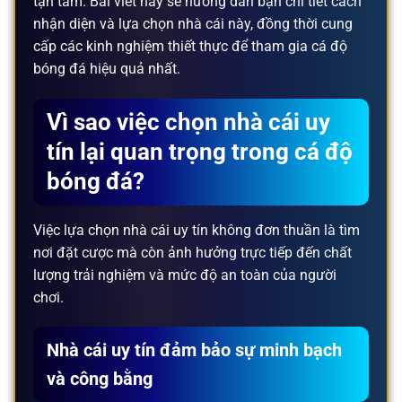
tận tâm. Bài viết này sẽ hướng dẫn bạn chi tiết cách
nhận diện và lựa chọn
nhà cái này
, đồng thời cung
cấp các kinh nghiệm thiết thực để tham gia cá độ
bóng đá hiệu quả nhất.
Vì sao việc chọn nhà cái uy
tín lại quan trọng trong cá độ
bóng đá?
Việc lựa chọn nhà cái uy tín không đơn thuần là tìm
nơi đặt cược mà còn ảnh hưởng trực tiếp đến chất
lượng trải nghiệm và mức độ an toàn của người
chơi.
Nhà cái uy tín đảm bảo sự minh bạch
và công bằng