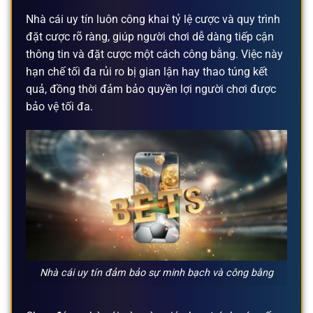
Nhà cái uy tín luôn công khai tỷ lệ cược và quy trình
đặt cược rõ ràng, giúp người chơi dễ dàng tiếp cận
thông tin và đặt cược một cách công bằng. Việc này
hạn chế tối đa rủi ro bị gian lận hay thao túng kết
quả, đồng thời đảm bảo quyền lợi người chơi được
bảo vệ tối đa.
Nhà cái uy tín đảm bảo sự minh bạch và công bằng