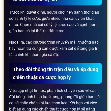
Trước khi quyết định, người chơi nên dành thời gian
so sánh tỷ lệ cược giữa nhiều nhà cái uy tín khác
nhau. Chọn nhà cái có tỷ lệ cược cao và cạnh tranh
giúp bạn có lợi thế khi đặt cược.
Ngoài ra, các chương trình khuyến mãi, thưởng nạp
hay hoàn trả cũng cần được xem xét để tăng giá trị
tài chính khi tham gia cá độ.
Theo dõi thông tin trận đấu và áp dụng
chiến thuật cá cược hợp lý
Việc cập nhật tin tức, phân tích chuyên sâu về các
đội bóng, tình hình lực lượng, phong độ giúp bạn có
cơ sở chắc chắn khi lựa chọn kèo. Kết hợp với việc
biết áp dụng các chiến thuật cược hợp lý sẽ nâng