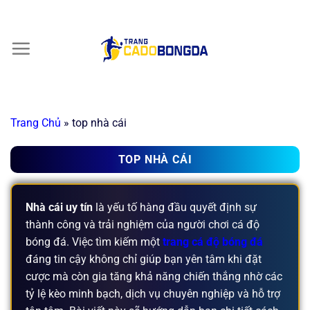
Chuyển
đến
nội
dung
Trang Chủ
»
top nhà cái
TOP NHÀ CÁI
Nhà cái uy tín
là yếu tố hàng đầu quyết định sự
thành công và trải nghiệm của người chơi cá độ
bóng đá. Việc tìm kiếm một
trang cá độ bóng đá
đáng tin cậy không chỉ giúp bạn yên tâm khi đặt
cược mà còn gia tăng khả năng chiến thắng nhờ các
tỷ lệ kèo minh bạch, dịch vụ chuyên nghiệp và hỗ trợ