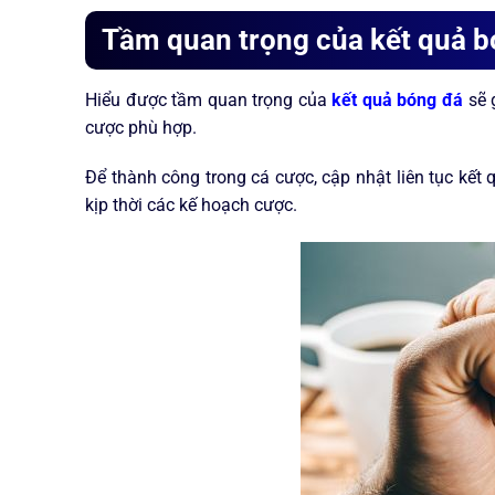
Tầm quan trọng của kết quả b
Hiểu được tầm quan trọng của
kết quả bóng đá
sẽ 
cược phù hợp.
Để thành công trong cá cược, cập nhật liên tục kết 
kịp thời các kế hoạch cược.