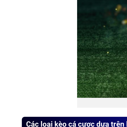
Các loại kèo cá cược dựa trên