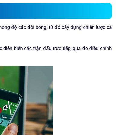
hong độ các đội bóng, từ đó xây dựng chiến lược cá
 diễn biến các trận đấu trực tiếp, qua đó điều chỉnh