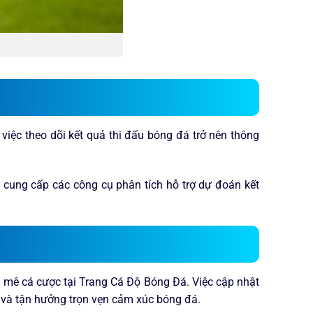
p việc theo dõi kết quả thi đấu bóng đá trở nên thông
 cung cấp các công cụ phân tích hỗ trợ dự đoán kết
 mê cá cược tại Trang Cá Độ Bóng Đá. Việc cập nhật
c và tận hưởng trọn vẹn cảm xúc bóng đá.