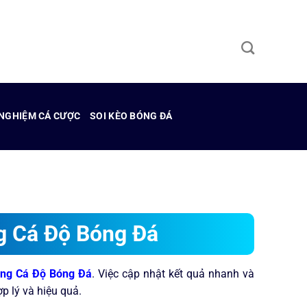
 NGHIỆM CÁ CƯỢC
SOI KÈO BÓNG ĐÁ
g Cá Độ Bóng Đá
ang Cá Độ Bóng Đá
. Việc cập nhật kết quả nhanh và
p lý và hiệu quả.