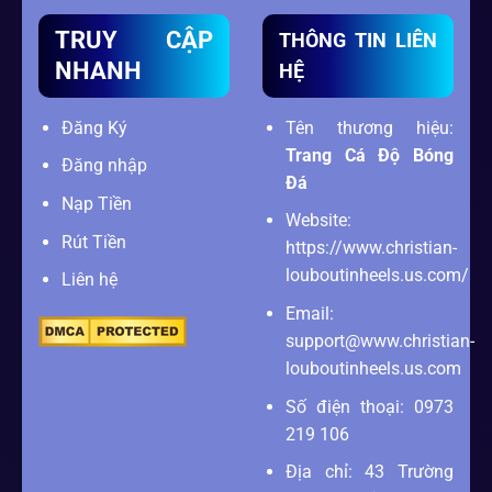
TRUY CẬP
THÔNG TIN LIÊN
NHANH
HỆ
Đăng Ký
Tên thương hiệu:
Trang Cá Độ Bóng
Đăng nhập
Đá
Nạp Tiền
Website:
Rút Tiền
https://www.christian-
louboutinheels.us.com/
Liên hệ
Email:
support@www.christian-
louboutinheels.us.com
Số điện thoại: 0973
219 106
Địa chỉ: 43 Trường