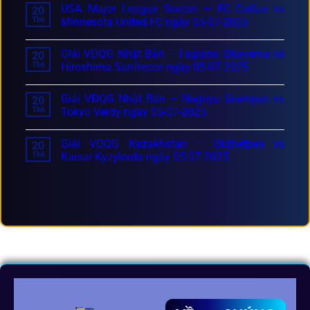
USA Major League Soccer – FC Dallas vs
20
Th6
Minnesota United FC ngày 05-07-2025
Giải VĐQG Nhật Bản – Fagiano Okayama vs
20
Th6
Hiroshima Sanfrecce ngày 05-07-2025
Giải VĐQG Nhật Bản – Nagoya Grampus vs
20
Th6
Tokyo Verdy ngày 05-07-2025
Giải VĐQG Kazakhstan – Okzhetpes vs
20
Th6
Kaisar Kyzylorda ngày 05-07-2025