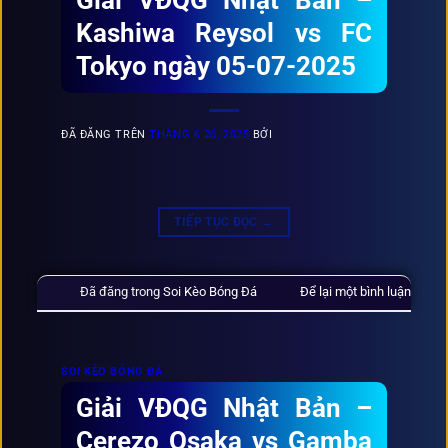
Kashiwa Reysol vs FC
Tokyo ngày 05-07-2025
ĐÃ ĐĂNG TRÊN
THÁNG 6 20, 2025
BỞI
TIẾP TỤC ĐỌC
→
Đã đăng trong
Soi Kèo Bóng Đá
Để lại một bình luận
SOI KÈO BÓNG ĐÁ
Giải VĐQG Nhật Bản –
Cerezo Osaka vs Gamba