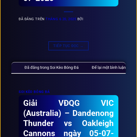
ĐÃ ĐĂNG TRÊN
THÁNG 6 20, 2025
BỞI
TIẾP TỤC ĐỌC
→
Đã đăng trong
Soi Kèo Bóng Đá
Để lại một bình luận
SOI KÈO BÓNG ĐÁ
Giải VĐQG VIC
(Australia) – Dandenong
Thunder vs Oakleigh
Cannons ngày 05-07-