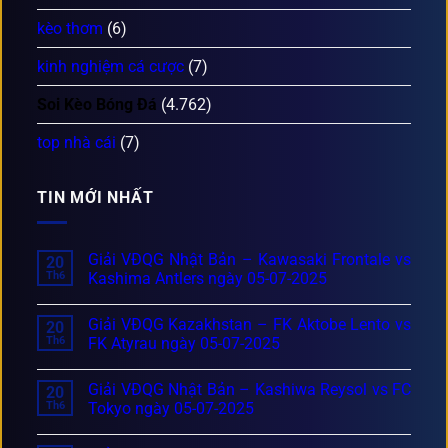
kèo thơm
(6)
kinh nghiệm cá cược
(7)
Soi Kèo Bóng Đá
(4.762)
top nhà cái
(7)
TIN MỚI NHẤT
Giải VĐQG Nhật Bản – Kawasaki Frontale vs
20
Th6
Kashima Antlers ngày 05-07-2025
Giải VĐQG Kazakhstan – FK Aktobe Lento vs
20
Th6
FK Atyrau ngày 05-07-2025
Giải VĐQG Nhật Bản – Kashiwa Reysol vs FC
20
Th6
Tokyo ngày 05-07-2025