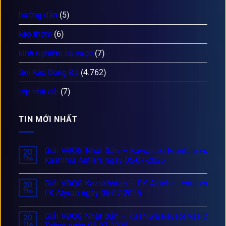
hướng dẫn
(5)
kèo thơm
(6)
kinh nghiệm cá cược
(7)
Soi Kèo Bóng Đá
(4.762)
top nhà cái
(7)
TIN MỚI NHẤT
Giải VĐQG Nhật Bản – Kawasaki Frontale vs
20
Th6
Kashima Antlers ngày 05-07-2025
Giải VĐQG Kazakhstan – FK Aktobe Lento vs
20
Th6
FK Atyrau ngày 05-07-2025
Giải VĐQG Nhật Bản – Kashiwa Reysol vs FC
20
Th6
Tokyo ngày 05-07-2025