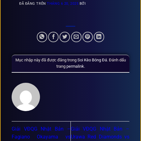
ĐÃ ĐĂNG TRÊN
THÁNG 6 20, 2025
BỞI
Mục nhập này đã được đăng trong
Soi Kèo Bóng Đá
. Đánh dấu
trang
permalink
.
Giải VĐQG Nhật Bản –
Giải VĐQG Nhật Bản –
Fagiano Okayama vs
Urawa Red Diamonds vs