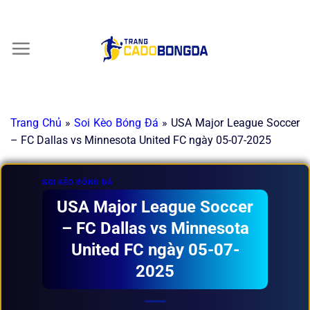
Chuyển
đến
nội
dung
Trang Chủ
»
Soi Kèo Bóng Đá
»
USA Major League Soccer
– FC Dallas vs Minnesota United FC ngày 05-07-2025
SOI KÈO BÓNG ĐÁ
USA Major League Soccer
– FC Dallas vs Minnesota
United FC ngày 05-07-
2025