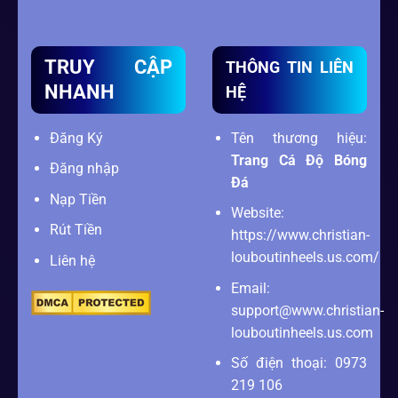
TRUY CẬP
THÔNG TIN LIÊN
NHANH
HỆ
Đăng Ký
Tên thương hiệu:
Trang Cá Độ Bóng
Đăng nhập
Đá
Nạp Tiền
Website:
Rút Tiền
https://www.christian-
louboutinheels.us.com/
Liên hệ
Email:
support@www.christian-
louboutinheels.us.com
Số điện thoại: 0973
219 106