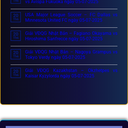
Th6
vs Avispa Fukuoka ngày 05-07-2025
USA Major League Soccer – FC Dallas vs
20
Th6
Minnesota United FC ngày 05-07-2025
Giải VĐQG Nhật Bản – Fagiano Okayama vs
20
Th6
Hiroshima Sanfrecce ngày 05-07-2025
Giải VĐQG Nhật Bản – Nagoya Grampus vs
20
Th6
Tokyo Verdy ngày 05-07-2025
Giải VĐQG Kazakhstan – Okzhetpes vs
20
Th6
Kaisar Kyzylorda ngày 05-07-2025