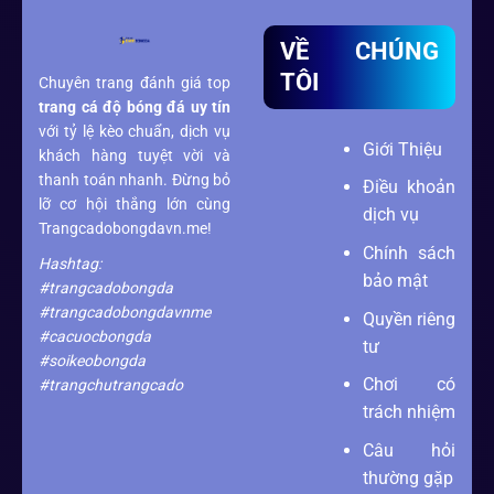
VỀ CHÚNG
TÔI
Chuyên trang đánh giá top
trang cá độ bóng đá
uy tín
với tỷ lệ kèo chuẩn, dịch vụ
Giới Thiệu
khách hàng tuyệt vời và
thanh toán nhanh. Đừng bỏ
Điều khoản
lỡ cơ hội thắng lớn cùng
dịch vụ
Trangcadobongdavn.me!
Chính sách
Hashtag:
bảo mật
#trangcadobongda
#trangcadobongdavnme
Quyền riêng
#cacuocbongda
tư
#soikeobongda
Chơi có
#trangchutrangcado
trách nhiệm
Câu hỏi
thường gặp