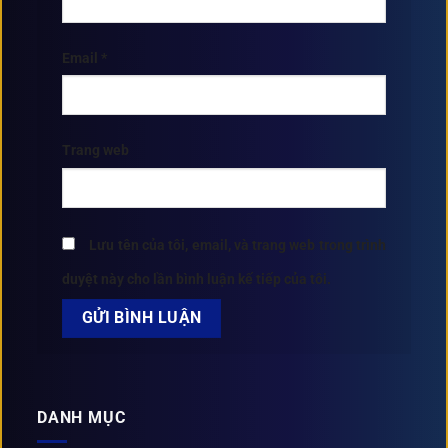
Email
*
Trang web
Lưu tên của tôi, email, và trang web trong trình
duyệt này cho lần bình luận kế tiếp của tôi.
DANH MỤC