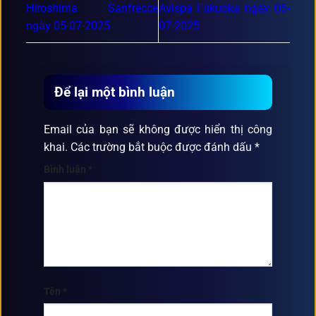
Hiroshima Sanfrecce
Avispa Fukuoka ngày 05-
ngày 05-07-2025
07-2025
Để lại một bình luận
Email của bạn sẽ không được hiển thị công
khai.
Các trường bắt buộc được đánh dấu
*
Bình luận
*
Tên
*